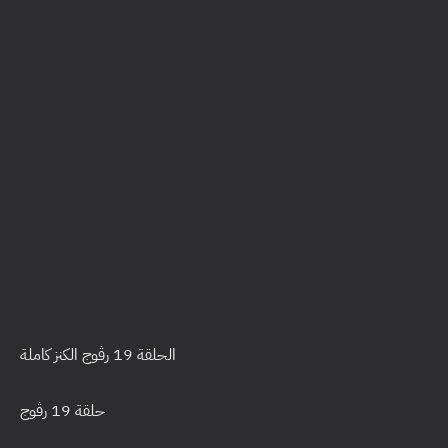
الحلقة 19 رڤوج الكنز كاملة
حلقة 19 رڤوج