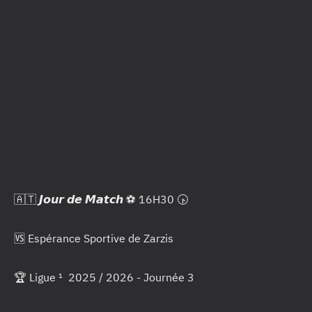
🇦🇹 𝙅𝙤𝙪𝙧 𝙙𝙚 𝙈𝙖𝙩𝙘𝙝 ⚽ 16H30 🕟
🆚 Espérance Sportive de Zarzis
🏆 Ligue ¹ 2025 / 2026 - Journée 3